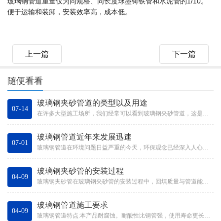
玻璃钢管道重量仅为同规格、同长度球墨铸铁管和水泥管的1/10。
便于运输和装卸，安装效率高，成本低。
上一篇
下一篇
随便看看
玻璃钢夹砂管道的类型以及用途
07-14
在许多大型施工场所，我们经常可以看到玻璃钢夹砂管道，这是液体和气体输送领域非常受欢迎的产品。即便如此，它在发展中还是遇到...
玻璃钢管道近年来发展迅速
07-01
玻璃钢管道在环境问题日益严重的今天，环保观念已经深入人心。伴随着玻璃钢管道在水处理领域的不断普及，这种环保管道逐渐吸引了...
玻璃钢夹砂管的安装过程
04-09
玻璃钢夹砂管在玻璃钢夹砂管的安装过程中，回填质量与管道能否正常工作密切相关，施工单位如何在工程中控制回填质量。在玻璃钢夹...
玻璃钢管道施工要求
04-09
玻璃钢管道特点:本产品耐腐蚀。耐酸性比钢管强，使用寿命更长，更适合化工行业使用；玻璃钢管道是一种重量轻、强度高、耐腐蚀的...