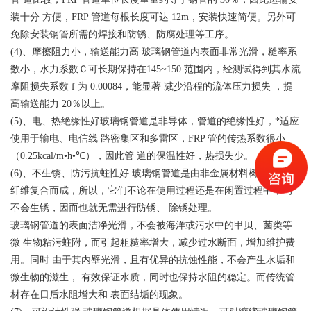
装十分 方便，FRP 管道每根长度可达 12m，安装快速简便。另外可
免除安装钢管所需的焊接和防锈、防腐处理等工序。
(4)、摩擦阻力小，输送能力高 玻璃钢管道内表面非常光滑，糙率系
数小，水力系数Ｃ可长期保持在145~150 范围内，经测试得到其水流
摩阻损失系数 f 为 0.00084，能显著 减少沿程的流体压力损失 ，提
高输送能力 20％以上。
(5)、电、热绝缘性好玻璃钢管道是非导体，管道的绝缘性好，*适应
使用于输电、电信线 路密集区和多雷区，FRP 管的传热系数很小
（0.25kcal/m•h•℃），因此管 道的保温性好，热损失少。
(6)、不生锈、防污抗蛀性好 玻璃钢管道是由非金属材料树脂及玻璃
纤维复合而成，所以，它们不论在使用过程还是在闲置过程中，均
不会生锈，因而也就无需进行防锈、 除锈处理。
玻璃钢管道的表面洁净光滑，不会被海洋或污水中的甲贝、菌类等
微 生物粘污蛀附，而引起粗糙率增大，减少过水断面，增加维护费
用。同时 由于其内壁光滑，且有优异的抗蚀性能，不会产生水垢和
微生物的滋生， 有效保证水质，同时也保持水阻的稳定。而传统管
材存在日后水阻增大和 表面结垢的现象。