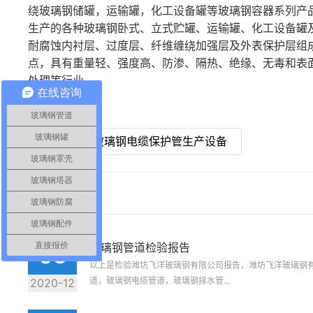
绕玻璃钢储罐，运输罐，化工设备罐等玻璃钢容器系列产
生产的各种玻璃钢卧式、立式贮罐、运输罐、化工设备罐
耐腐蚀内衬层、过度层、纤维缠绕加强层及外表保护层组成，
点，具有重量轻、强度高、防渗、隔热、绝缘、无毒和表
处理等行业。
在线咨询
玻璃钢管道
玻璃钢罐
上一篇 : 玻璃钢电缆保护管生产设备
玻璃钢罩壳
玻璃钢塔器
相关信息
玻璃钢防腐
玻璃钢配件
直接报价
玻璃钢管道检验报告
03
以上是检验潍坊飞洋玻璃钢有限公司报告，潍坊飞洋玻璃钢
道，玻璃钢电缆管道，玻璃钢排水管...
2020-12