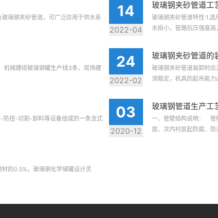
玻璃钢夹砂管道工
14
及玻璃钢夹砂管道，可广泛应用于供水系
玻璃钢夹砂管道特性:1
水损小，管路抗压强度高，抗
2022-04
玻璃钢夹砂管道的
24
，机械缠绕玻璃钢罐生产线3条，现场缠
玻璃钢夹砂管道装卸时应
须稳定，机具的起吊能力必
2022-02
玻璃钢管道生产工
03
撑-防扭-切割-卸料等设备组成的一条龙式
一、管壁结构说明： 管
层、次内衬层起防腐、防渗作
2020-12
材的0.5%。玻璃钢化学储罐设计灵