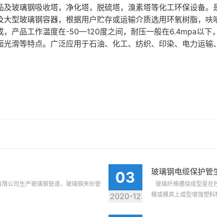
品及玻璃钢吸收塔，净化塔，脱硫塔，溴素塔等化工环保设备。
及大型玻璃钢容器，根据用户贮存或运输介质选用环氧树脂，呋
产品工作温度在-50—120度之间，耐压一般在6.4mpa以
面光滑等特点。广泛应用于石油、化工、纺织、印染、电力运输
玻璃钢电缆保护管
03
有限公司生产玻璃钢管道，玻璃钢夹砂管
玻璃纤维缠绕成型是在控
模或模具上成型增强塑料制品
2020-12